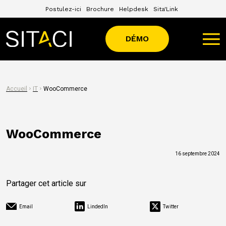
Postulez-ici
Brochure
Helpdesk
Sita'Link
DÉMO
Accueil
IT
WooCommerce
WooCommerce
16 septembre 2024
Partager cet article sur
Email
LindedIn
Twitter